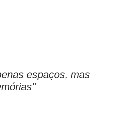
 apenas espaços, mas
emórias"