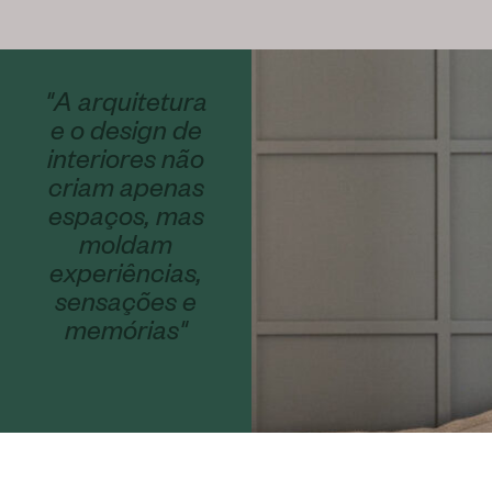
"A arquitetura
e o design de
interiores não
criam apenas
espaços, mas
moldam
experiências,
sensações e
memórias"