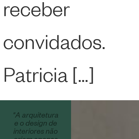
receber
convidados.
Patricia […]
"A arquitetura
e o design de
interiores não