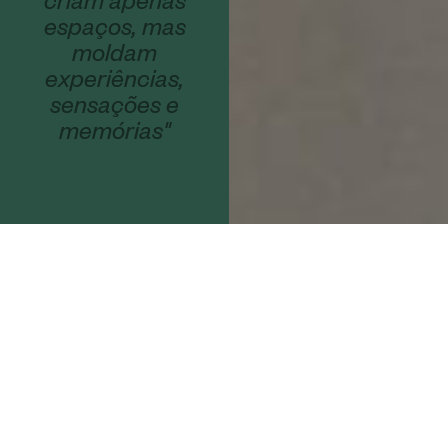
criam apenas
espaços, mas
moldam
experiências,
sensações e
memórias"